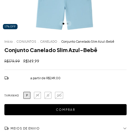
17
%
OFF
Início
.
CONJUNTOS
.
CANELADO
.
Conjunto Canelado Slim Azul-Bebê
Conjunto Canelado Slim Azul-Bebê
R$179,99
R$149,99
Frete grátis
a partir de
R$249,00
P
M
G
GG
TAMANHO
MEIOS DE ENVIO