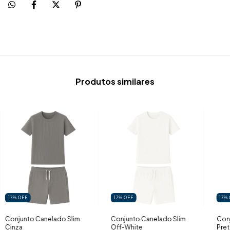
Produtos similares
17
%
OFF
17
%
OFF
17
%
Conjunto Canelado Slim
Conjunto Canelado Slim
Con
Cinza
Off-White
Pre