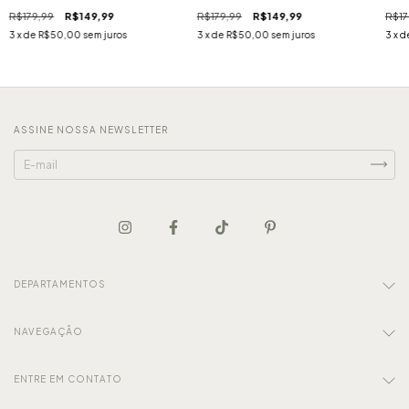
R$179,99
R$149,99
R$179,99
R$149,99
R$17
3
x de
R$50,00
sem juros
3
x de
R$50,00
sem juros
3
x d
ASSINE NOSSA NEWSLETTER
DEPARTAMENTOS
NAVEGAÇÃO
ENTRE EM CONTATO