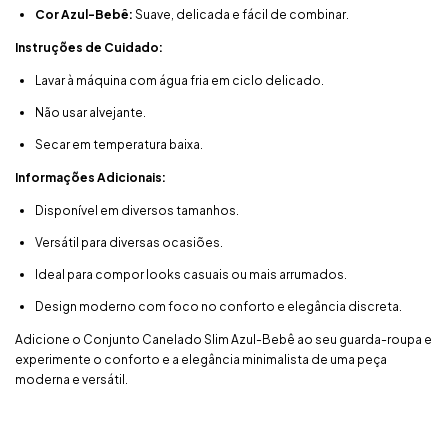
Cor Azul-Bebê:
Suave, delicada e fácil de combinar.
Instruções de Cuidado:
Lavar à máquina com água fria em ciclo delicado.
Não usar alvejante.
Secar em temperatura baixa.
Informações Adicionais:
Disponível em diversos tamanhos.
Versátil para diversas ocasiões.
Ideal para compor looks casuais ou mais arrumados.
Design moderno com foco no conforto e elegância discreta.
Adicione o Conjunto Canelado Slim Azul-Bebê ao seu guarda-roupa e
experimente o conforto e a elegância minimalista de uma peça
moderna e versátil.