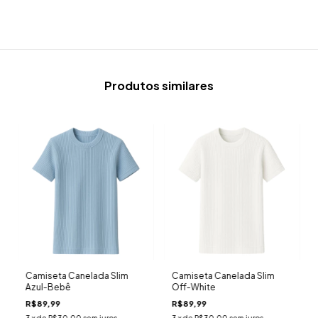
Produtos similares
Camiseta Canelada Slim
Camiseta Canelada Slim
Azul-Bebê
Off-White
R$89,99
R$89,99
3
x de
R$30,00
sem juros
3
x de
R$30,00
sem juros