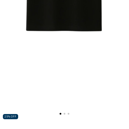
25
%
OFF